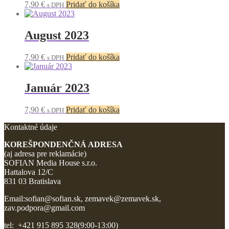
7,90
€
Pridať do košíka
s DPH
August 2023
7,90
€
Pridať do košíka
s DPH
Január 2023
7,90
€
Pridať do košíka
s DPH
Kontaktné údaje
KOREŠPONDENČNÁ ADRESA
(aj adresa pre reklamácie)
SOFIAN Media House s.r.o.
Hattalova 12/C
831 03 Bratislava
Email:sofian@sofian.sk, zemavek@zemavek.sk,
zav.podpora@gmail.com
tel: +421 915 895 328(9:00-13:00)