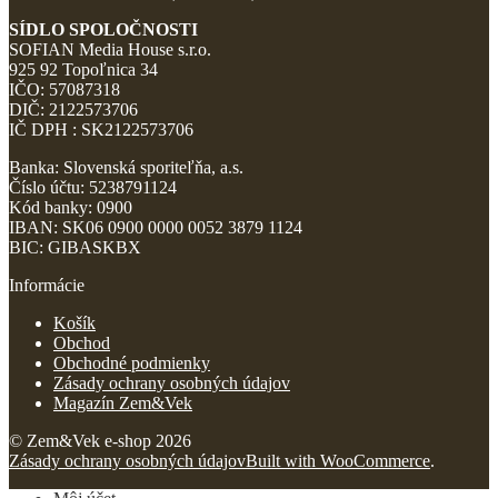
SÍDLO SPOLOČNOSTI
SOFIAN Media House s.r.o.
925 92 Topoľnica 34
IČO: 57087318
DIČ: 2122573706
IČ DPH : SK2122573706
Banka: Slovenská sporiteľňa, a.s.
Číslo účtu: 5238791124
Kód banky: 0900
IBAN: SK06 0900 0000 0052 3879 1124
BIC: GIBASKBX
Informácie
Košík
Obchod
Obchodné podmienky
Zásady ochrany osobných údajov
Magazín Zem&Vek
© Zem&Vek e-shop 2026
Zásady ochrany osobných údajov
Built with WooCommerce
.