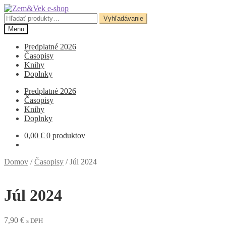
Preskočiť
Preskočiť
na
na
Hľadať:
Vyhľadávanie
navigáciu
obsah
Menu
Predplatné 2026
Časopisy
Knihy
Doplnky
Predplatné 2026
Časopisy
Knihy
Doplnky
0,00
€
0 produktov
Domov
/
Časopisy
/
Júl 2024
Júl 2024
7,90
€
s DPH