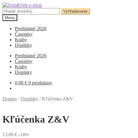
Preskočiť
Preskočiť
na
na
Hľadať:
Vyhľadávanie
navigáciu
obsah
Menu
Predplatné 2026
Časopisy
Knihy
Doplnky
Predplatné 2026
Časopisy
Knihy
Doplnky
0,00
€
0 produktov
Domov
/
Doplnky
/
Kľúčenka Z&V
Kľúčenka Z&V
13,00
€
s DPH