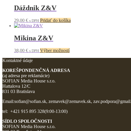
má
viacero
Dáždnik Z&V
variantov.
Možnosti
29,00
€
Pridať do košíka
s DPH
si
môžete
vybrať
Mikina Z&V
na
stránke
produktu.
Tento
38,00
€
Výber možností
s DPH
produkt
Kontaktné údaje
má
viacero
KOREŠPONDENČNÁ ADRESA
variantov.
(aj adresa pre reklamácie)
Možnosti
SOFIAN Media House s.r.o.
si
Hattalova 12/C
môžete
831 03 Bratislava
vybrať
na
Email:sofian@sofian.sk, zemavek@zemavek.sk, zav.podpora@gmai
stránke
produktu.
tel: +421 915 895 328(9:00-13:00)
SÍDLO SPOLOČNOSTI
SOFIAN Media House s.r.o.