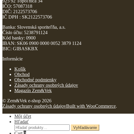
925 92 Topoľnica 34
IČO: 57087318
DIČ: 2122573706
IČ DPH : SK2122573706
Banka: Slovenská sporiteľňa, a.s.
Číslo účtu: 5238791124
Kód banky: 0900
IBAN: SK06 0900 0000 0052 3879 1124
BIC: GIBASKBX
Informácie
Košík
Obchod
Obchodné podmienky
Zásady ochrany osobných údajov
Magazín Zem&Vek
© Zem&Vek e-shop 2026
Zásady ochrany osobných údajov
Built with WooCommerce
.
Môj účet
Hľadať
Hľadať:
Vyhľadávanie
Cart
0