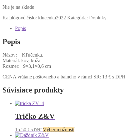
Nie je na sklade
Katalógové číslo:
klucenka2022
Kategória:
Doplnky
Popis
Popis
Názov: Kľúčenka.
Materiál: kov, koža
Rozmer: 9×3,1×0,6 cm
CENA vrátane poštovného a balného v rámci SR: 13 € s DPH
Súvisiace produkty
Tričko Z&V
Tento
15,50
€
Výber možností
s DPH
produkt