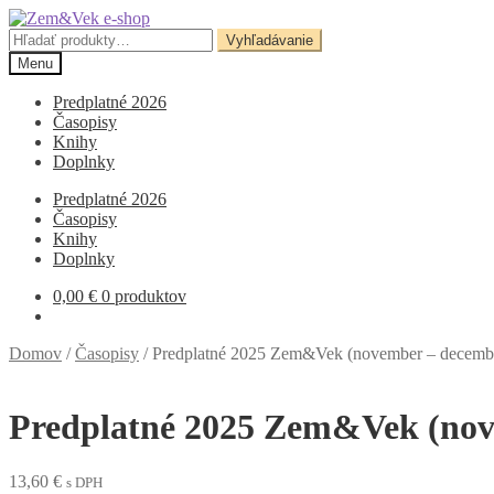
Preskočiť
Preskočiť
na
na
Hľadať:
Vyhľadávanie
navigáciu
obsah
Menu
Predplatné 2026
Časopisy
Knihy
Doplnky
Predplatné 2026
Časopisy
Knihy
Doplnky
0,00
€
0 produktov
Domov
/
Časopisy
/
Predplatné 2025 Zem&Vek (november – decemb
Predplatné 2025 Zem&Vek (nov
13,60
€
s DPH