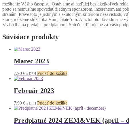
rozšírenie Vášho časopisu. Ostávame aj naďalej bez akejkoľvek rekl
preto sa nemusíme spovedať žiadnym sponzorom, inzerentom ani pol
stranám. Práve toto je jediným a skutočným kritériom nezávislosti, v
ktorej môžeme slúžiť iba Vám, čitateľom. Aj z tohoto dôvodu sme vý
závislí iba na predaji a predplatnom. Srdečne ďakujeme za Vašu podp
Súvisiace produkty
Marec 2023
7,90
€
Pridať do košíka
s DPH
Február 2023
7,90
€
Pridať do košíka
s DPH
Predplatné 2024 ZEM&VEK (apríl – 