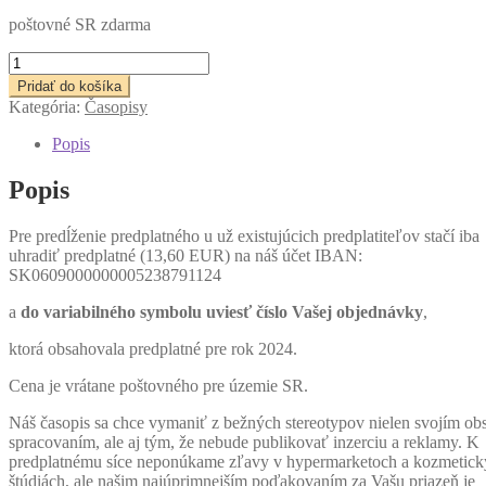
poštovné SR zdarma
množstvo
Predplatné
Pridať do košíka
2025
Kategória:
Časopisy
Zem&Vek
(november
Popis
-
december)
Popis
Pre predĺženie predplatného u už existujúcich predplatiteľov stačí iba
uhradiť predplatné (13,60 EUR) na náš účet IBAN:
SK0609000000005238791124
a
do variabilného symbolu uviesť číslo Vašej
objednávky
,
ktorá obsahovala predplatné pre rok 2024.
Cena je vrátane poštovného pre územie SR.
Náš časopis sa chce vymaniť z bežných stereotypov nielen svojím o
spracovaním, ale aj tým, že nebude publikovať inzerciu a reklamy. K
predplatnému síce neponúkame zľavy v hypermarketoch a kozmetic
štúdiách, ale našim najúprimnejším poďakovaním za Vašu priazeň je