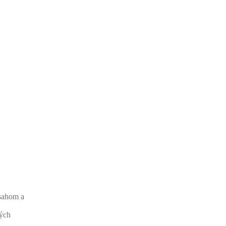
bsahom a
kých