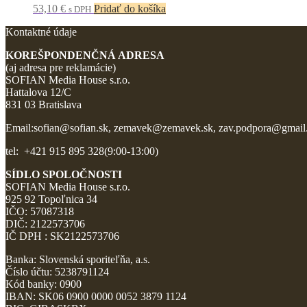
53,10
€
Pridať do košíka
s DPH
Kontaktné údaje
KOREŠPONDENČNÁ ADRESA
(aj adresa pre reklamácie)
SOFIAN Media House s.r.o.
Hattalova 12/C
831 03 Bratislava
Email:sofian@sofian.sk, zemavek@zemavek.sk, zav.podpora@gmai
tel: +421 915 895 328(9:00-13:00)
SÍDLO SPOLOČNOSTI
SOFIAN Media House s.r.o.
925 92 Topoľnica 34
IČO: 57087318
DIČ: 2122573706
IČ DPH : SK2122573706
Banka: Slovenská sporiteľňa, a.s.
Číslo účtu: 5238791124
Kód banky: 0900
IBAN: SK06 0900 0000 0052 3879 1124