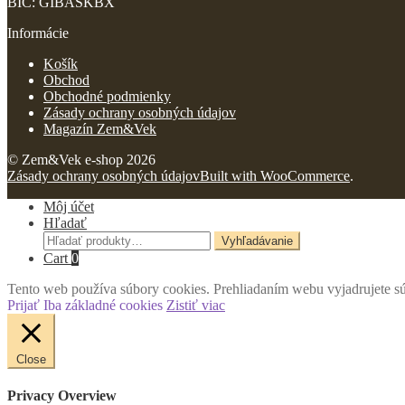
BIC: GIBASKBX
Informácie
Košík
Obchod
Obchodné podmienky
Zásady ochrany osobných údajov
Magazín Zem&Vek
© Zem&Vek e-shop 2026
Zásady ochrany osobných údajov
Built with WooCommerce
.
Môj účet
Hľadať
Hľadať:
Vyhľadávanie
Cart
0
Tento web používa súbory cookies. Prehliadaním webu vyjadrujete sú
Prijať
Iba základné cookies
Zistiť viac
Close
Privacy Overview