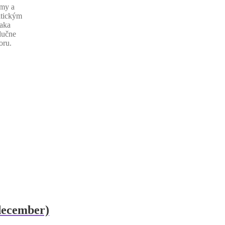
amy a
itickým
ďaka
lučne
oru.
december)