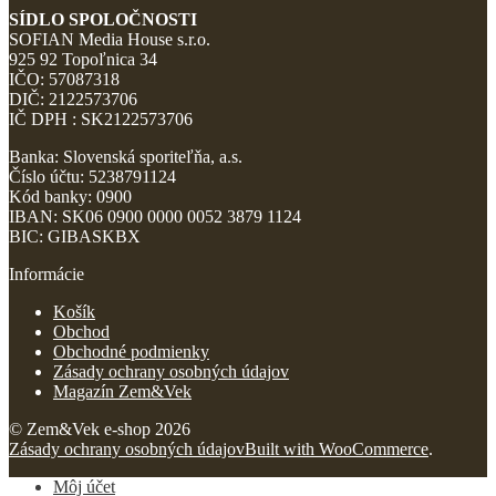
SÍDLO SPOLOČNOSTI
SOFIAN Media House s.r.o.
925 92 Topoľnica 34
IČO: 57087318
DIČ: 2122573706
IČ DPH : SK2122573706
Banka: Slovenská sporiteľňa, a.s.
Číslo účtu: 5238791124
Kód banky: 0900
IBAN: SK06 0900 0000 0052 3879 1124
BIC: GIBASKBX
Informácie
Košík
Obchod
Obchodné podmienky
Zásady ochrany osobných údajov
Magazín Zem&Vek
© Zem&Vek e-shop 2026
Zásady ochrany osobných údajov
Built with WooCommerce
.
Môj účet