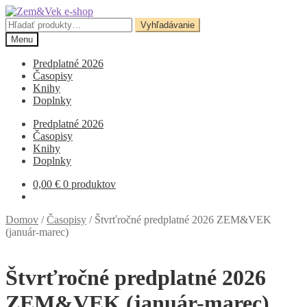
Preskočiť
Preskočiť
na
na
Hľadať:
Vyhľadávanie
navigáciu
obsah
Menu
Predplatné 2026
Časopisy
Knihy
Doplnky
Predplatné 2026
Časopisy
Knihy
Doplnky
0,00
€
0 produktov
Domov
/
Časopisy
/
Štvrťročné predplatné 2026 ZEM&VEK
(január-marec)
Štvrťročné predplatné 2026
ZEM&VEK (január-marec)