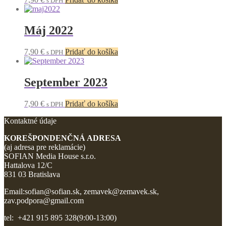
s DPH
Máj 2022
7,90
€
Pridať do košíka
s DPH
September 2023
7,90
€
Pridať do košíka
s DPH
Kontaktné údaje
KOREŠPONDENČNÁ ADRESA
(aj adresa pre reklamácie)
SOFIAN Media House s.r.o.
Hattalova 12/C
831 03 Bratislava
Email:sofian@sofian.sk, zemavek@zemavek.sk,
zav.podpora@gmail.com
tel: +421 915 895 328(9:00-13:00)