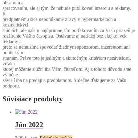
obsahom a
spracovaním, ale aj tým, že nebude publikovať inzerciu a reklamy.
K
predplatnému síce neponúkame zľavy v hypermarketoch a
kozmetických
štúdiách, ale našim najúprimnejším poďakovaním za Vašu priazeň je
rozšírenie Vášho časopisu. Ostávame aj naďalej bez akejkoľvek
reklamy a
preto sa nemusíme spovedať žiadnym sponzorom, inzerentom ani
politickým
stranám. Práve toto je jediným a skutočným kritériom nezávislosti,
vďaka
ktorej môžeme slúžiť iba Vám, čitateľom. Aj z tohoto dôvodu sme
výlučne
závislí iba na predaji a predplatnom. Srdečne ďakujeme za Vašu
podporu.
Súvisiace produkty
Jún 2022
7,90
€
Pridať do košíka