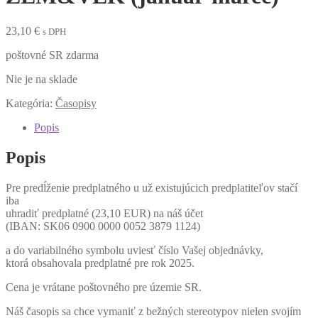
23,10
€
s DPH
poštovné SR zdarma
Nie je na sklade
Kategória:
Časopisy
Popis
Popis
Pre predĺženie predplatného u už existujúcich predplatiteľov stačí
iba
uhradiť predplatné (23,10 EUR) na náš účet
(IBAN: SK06 0900 0000 0052 3879 1124)
a do variabilného symbolu uviesť číslo Vašej objednávky,
ktorá obsahovala predplatné pre rok 2025.
Cena je vrátane poštovného pre územie SR.
Náš časopis sa chce vymaniť z bežných stereotypov nielen svojím