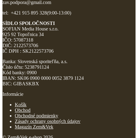
zav.podpora@gmail.com
tel: +421 915 895 328(9:00-13:00)
SÍDLO SPOLOČNOSTI
SOFIAN Media House s.r.o.
925 92 Topoľnica 34
IČO: 57087318
DIČ: 2122573706
IČ DPH : SK2122573706
Banka: Slovenská sporiteľňa, a.s.
Číslo účtu: 5238791124
Kód banky: 0900
IBAN: SK06 0900 0000 0052 3879 1124
BIC: GIBASKBX
Informácie
Košík
Obchod
Obchodné podmienky
Zásady ochrany osobných údajov
Magazín Zem&Vek
© Zem&Vek e-shop 2026