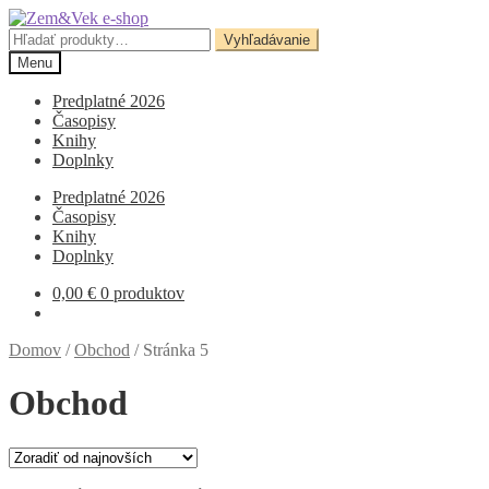
Preskočiť
Preskočiť
na
na
Hľadať:
Vyhľadávanie
navigáciu
obsah
Menu
Predplatné 2026
Časopisy
Knihy
Doplnky
Predplatné 2026
Časopisy
Knihy
Doplnky
0,00
€
0 produktov
Domov
/
Obchod
/
Stránka 5
Obchod