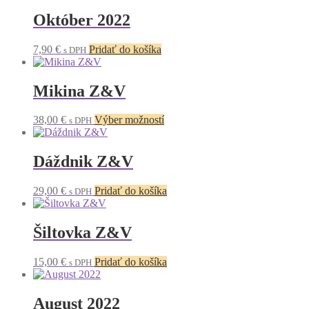
Október 2022
7,90
€
Pridať do košíka
s DPH
Mikina Z&V
Tento
38,00
€
Výber možností
s DPH
produkt
má
viacero
Dáždnik Z&V
variantov.
Možnosti
29,00
€
Pridať do košíka
s DPH
si
môžete
vybrať
Šiltovka Z&V
na
stránke
produktu.
15,00
€
Pridať do košíka
s DPH
August 2022