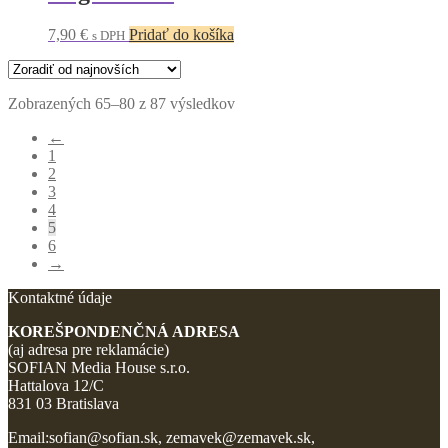
7,90
€
Pridať do košíka
s DPH
Zoradené
Zobrazených 65–80 z 87 výsledkov
podľa
←
najnovších
1
2
3
4
5
6
→
Kontaktné údaje
KOREŠPONDENČNÁ ADRESA
(aj adresa pre reklamácie)
SOFIAN Media House s.r.o.
Hattalova 12/C
831 03 Bratislava
Email:sofian@sofian.sk, zemavek@zemavek.sk,